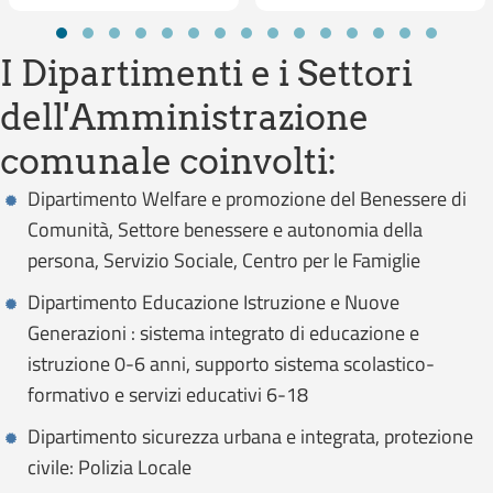
Slide group 1
Slide group 2
Slide group 3
Slide group 4
Slide group 5
Slide group 6
Slide group 7
Slide group 8
Slide group 9
Slide group 10
Slide group 11
Slide group 12
Slide group 13
Slide group
Slide gr
I Dipartimenti e i Settori
dell'Amministrazione
comunale coinvolti:
Dipartimento Welfare e promozione del Benessere di
Comunità, Settore benessere e autonomia della
persona, Servizio Sociale, Centro per le Famiglie
Dipartimento Educazione Istruzione e Nuove
Generazioni : sistema integrato di educazione e
istruzione 0-6 anni, supporto sistema scolastico-
formativo e servizi educativi 6-18
Dipartimento sicurezza urbana e integrata, protezione
civile: Polizia Locale