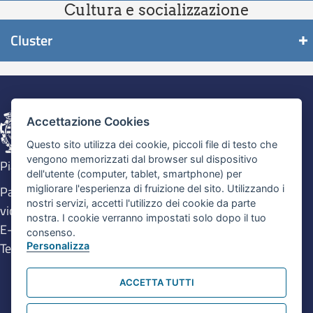
Cultura e socializzazione
Cluster
Accettazione Cookies
Questo sito utilizza dei cookie, piccoli file di testo che
vengono memorizzati dal browser sul dispositivo
Piazza Maggiore n. 6, 40124 Bologna
dell'utente (computer, tablet, smartphone) per
migliorare l'esperienza di fruizione del sito. Utilizzando i
Pari Opportunità, Tutela delle differenze e Contrasto alla
nostri servizi, accetti l'utilizzo dei cookie da parte
violenza di genere.
nostra. I cookie verranno impostati solo dopo il tuo
E-mail.
pariopportunita@comune.bologna.it
consenso.
Tel.
051 2195644
-
051 2195985
-
051 2193465
Personalizza
Cerca nel sito
ACCETTA TUTTI