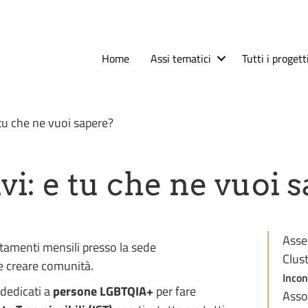
Home
Assi tematici
Tutti i progett
 tu che ne vuoi sapere?
vi: e tu che ne vuoi 
Asse
untamenti mensili presso la sede
Clust
 e creare comunità.
Incon
 dedicati a
persone LGBTQIA+
per fare
Asso